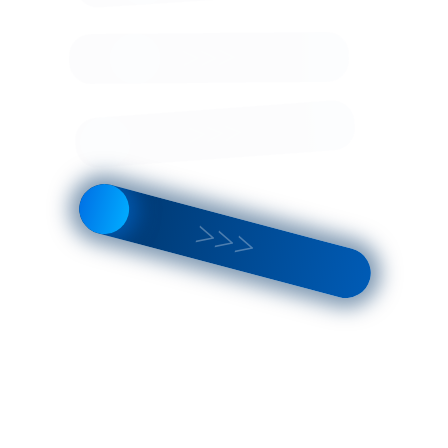
:
Щербинка, Рязановское шоссе 8/1с1