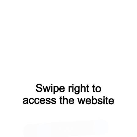
нтакты
он:
+7 (499) 399-33-12
:
manager@anker-profi.ru
Москва, ул. Горбунова 2с3
анд Сетунь Плаза)
9:00 - 18:00, пт 9:00 - 17:00)