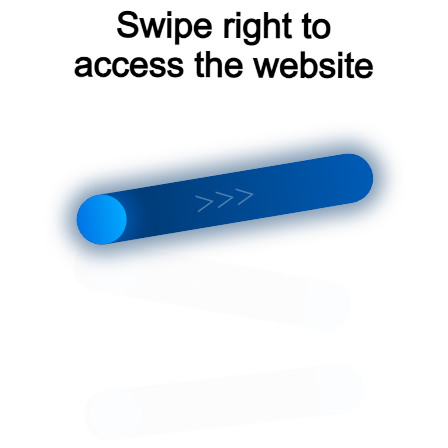
Доставка курьерскими
Доставка транспортн
использованием высококачественных материалов и технолог
ытие бит предоставляет защиту от ржавчины, что повышает 
по DIN:
Биты разработаны так, чтобы идеально соответство
пами, соответствующими этим стандартам.
ы обеспечивают эффективную передачу момента затяжки, ч