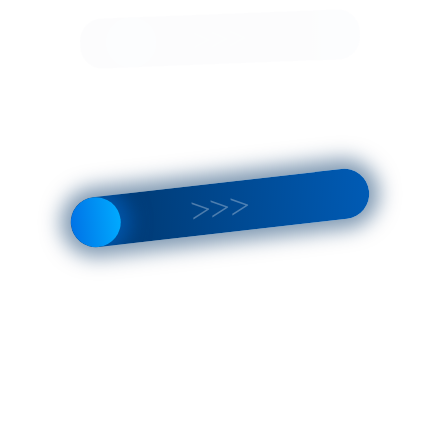
 покрытием MagniSilver.
тумане.
AL.