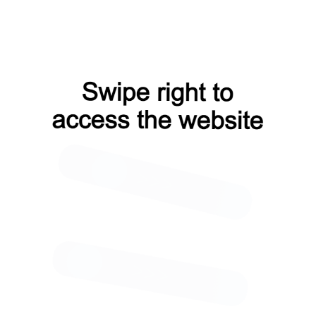
углеродистой стали, с мелкой резьбой и шестигранной гол
ий наконечник.
0 мм.
мента: 1500 об/мин.